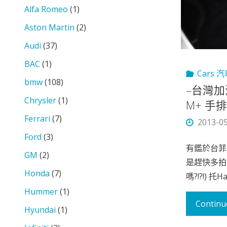
Alfa Romeo
(1)
Aston Martin
(2)
Audi
(37)
BAC
(1)
Cars 
bmw
(108)
–台灣加油–
Chrysler
(1)
M+ 手
Ferrari
(7)
2013-0
Ford
(3)
有鑑於台菲
GM
(2)
是趕快多拍
Honda
(7)
嗎?!?!) 托
Hummer
(1)
Continu
Hyundai
(1)