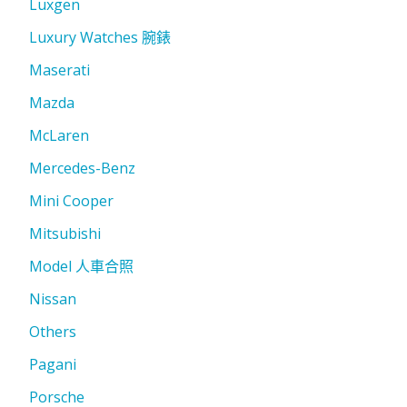
Luxgen
Luxury Watches 腕錶
Maserati
Mazda
McLaren
Mercedes-Benz
Mini Cooper
Mitsubishi
Model 人車合照
Nissan
Others
Pagani
Porsche