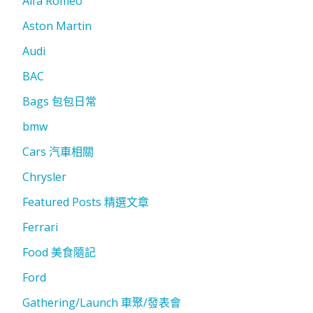
Alfa Romeo
Aston Martin
Audi
BAC
Bags 包包日常
bmw
Cars 汽車相關
Chrysler
Featured Posts 精選文章
Ferrari
Food 美食隨記
Ford
Gathering/Launch 車聚/發表會