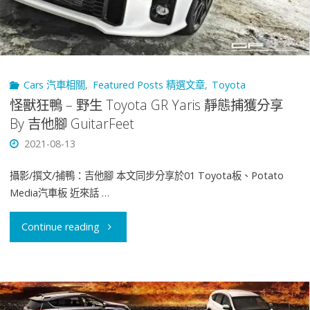
Prius
PHEV
Cars 汽車相關
,
Featured Posts 精選文章
,
Toyota
鉑
怪獸狂鴨 – 野生 Toyota GR Yaris 靜態捕獲分享
金
By 吉他腳 GuitarFeet
2021-08-13
版
簡
攝影/撰文/捕鴨：吉他腳 本文同步分享於01 Toyota板、Potato
Media汽車板 近來話 …
易
"怪
Continue reading
賞
獸
車
狂
體