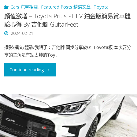
Cars 汽車相關
,
Featured Posts 精選文章
,
Toyota
顏值激增 – Toyota Prius PHEV 鉑金版簡易賞車體
驗心得 By 吉他腳 GuitarFeet
2024-02-21
攝影/撰文/體驗/我錯了：吉他腳 同步分享於01 Toyota板 本次要分
享的主角是有點太帥的Toy …
"顏
Continue reading
值
激
增
–
Toyota