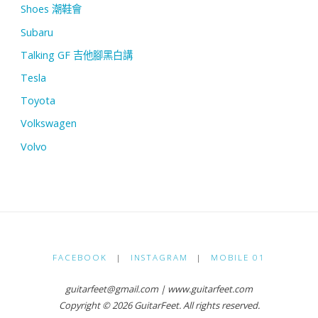
Shoes 潮鞋會
Subaru
Talking GF 吉他腳黑白講
Tesla
Toyota
Volkswagen
Volvo
FACEBOOK
|
INSTAGRAM
|
MOBILE 01
guitarfeet@gmail.com | www.guitarfeet.com
Copyright © 2026 GuitarFeet. All rights reserved.