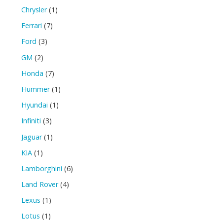
(文
Chrysler
(1)
Ferrari
(7)
長)
Ford
(3)
By
GM
(2)
吉
Honda
(7)
Hummer
(1)
他
Hyundai
(1)
腳
Infiniti
(3)
GuitarFeet"
Jaguar
(1)
KIA
(1)
Lamborghini
(6)
Land Rover
(4)
Lexus
(1)
Lotus
(1)