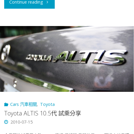
"–
Continue reading
分
亂
享
世
By
休
吉
雄
他
–
腳
New
GuitarFeet"
Ford
Cars 汽車相關
,
Toyota
Kuga,
Toyota ALTIS 10.5代 試乘分享
Honda
2010-07-15
CR-