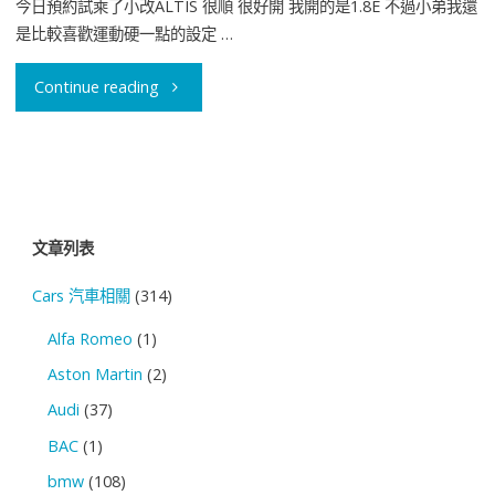
今日預約試乘了小改ALTIS 很順 很好開 我開的是1.8E 不過小弟我還
V,
是比較喜歡運動硬一點的設定 …
Toyota
"Toyota
Continue reading
RAV-
ALTIS
4
10.5
三
代
文章列表
強
試
Cars 汽車相關
(314)
合
乘
Alfa Romeo
(1)
體
分
Aston Martin
(2)
Audi
(37)
分
享"
BAC
(1)
享
bmw
(108)