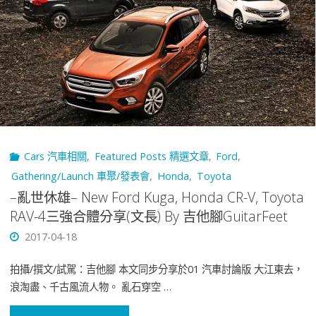
鴨
驗
–
心
野
得
生
By
Toyota
吉
Cars 汽車相關
,
Featured Posts 精選文章
,
Ford
,
GR
他
Gathering/Launch 車聚/發表會
,
Honda
,
Toyota
Yaris
–亂世休雄– New Ford Kuga, Honda CR-V, Toyota
腳
RAV-4三強合體分享(文長) By 吉他腳GuitarFeet
靜
GuitarFeet"
2017-04-18
態
拍攝/撰文/試駕：吉他腳 本文同步分享於01 汽車討論版 大江東去，
捕
浪淘盡、千古風流人物。 亂石穿空 …
獲