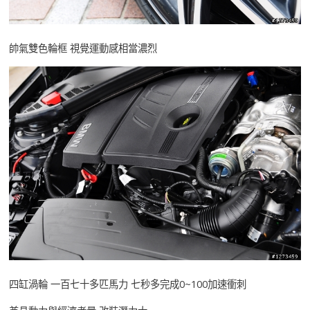
帥氣雙色輪框 視覺運動感相當濃烈
四缸渦輪 一百七十多匹馬力 七秒多完成0~100加速衝刺