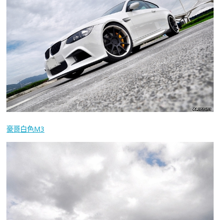
豪哥白色M3