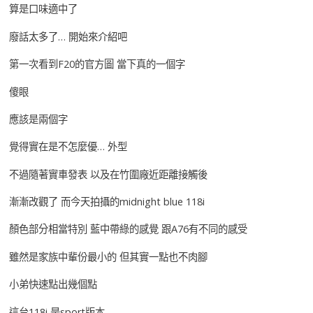
算是口味適中了
廢話太多了… 開始來介紹吧
第一次看到F20的官方圖 當下真的一個字
傻眼
應該是兩個字
覺得實在是不怎麼優… 外型
不過隨著實車發表 以及在竹圍廠近距離接觸後
漸漸改觀了 而今天拍攝的midnight blue 118i
顏色部分相當特別 藍中帶綠的感覺 跟A76有不同的感受
雖然是家族中輩份最小的 但其實一點也不肉腳
小弟快速點出幾個點
這台118i 是sport版本