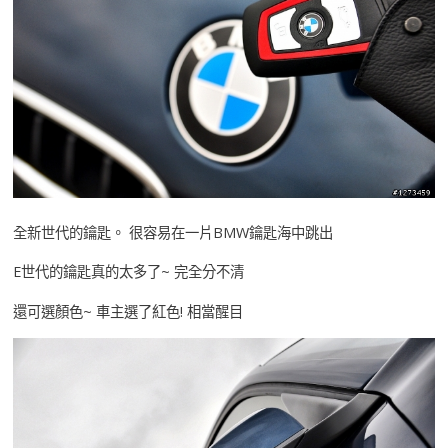
全新世代的鑰匙。 很容易在一片BMW鑰匙海中跳出
E世代的鑰匙真的太多了~ 完全分不清
還可選顏色~ 車主選了紅色! 相當醒目