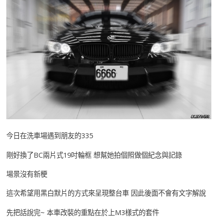
今日在洗車場遇到朋友的335
剛好換了BC兩片式19吋輪框 想幫她拍個照做個紀念與記錄
場景沒有新梗
這次希望用黑白默片的方式來呈現整台車 因此後面不會有文字解說
先把話說完~ 本車改裝的重點在於上M3樣式的套件