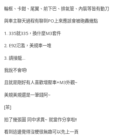
輪框、卡鉗、尾翼、前下巴、排氣管、內裝等皆有動刀
與車主聊天過程有聊到PO上來應該會被砲轟幾點
1. 335就335，換什麼M3套件
2. E92氾濫，美規車一堆
3. 請接龍…
我說不會吧!
且就是剛好有人喜歡增壓車+M3外觀~
美規美規還是一筆錢阿~
[茶]
拍了幾張圖 同中求異~ 就當作分享啦!!
看到這邊覺得沒梗很無趣可以先上一頁