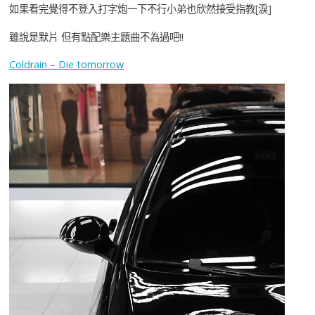
如果看完覺得不登入打字炮一下不行小弟也欣然接受指教[淚]
雖說是默片 但有點配樂主題曲不為過吧!!
Coldrain – Die tomorrow