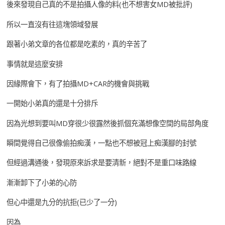
後來發現自己真的不是拍攝人像的料(也不想害女MD被批評)
所以一直沒有往這塊領域發展
跟著小弟文章的各位都是吃素的，真的辛苦了
事情就是這麼安排
因緣際會下，有了拍攝MD+CAR的機會與挑戰
一開始小弟真的還是十分排斥
因為光想到要叫MD穿很少很露然後抓個充滿想像空間的局部角度
瞬間覺得自己很像偷拍痴漢，一點也不想被冠上痴漢腳的封號
但經過溝通後，發現原來訴求是要清新，絕對不是重口味路線
漸漸卸下了小弟的心防
但心中還是九分的抗拒(已少了一分)
因為