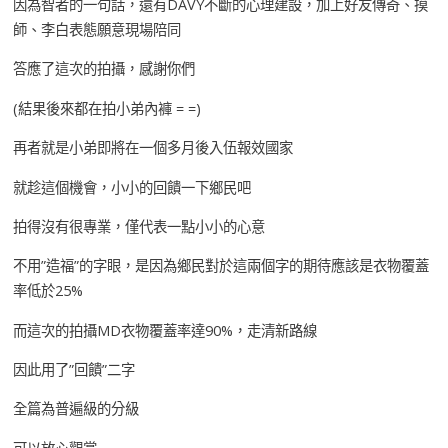
因為智者的一句話，還有DAVY不斷的心理建設，加上好友傳奇、摸
師、李白表態願意現場陪同
答應了這次的拍攝，感謝你們
(結果後來都在拍小弟內褲 = =)
再者就是小弟即將在一個多月後入伍報效國家
就趁這個機會，小小的回饋一下鄉民吧
拍得沒有很專業，僅代表一點小小的心意
不用”造福”的字眼，是因為鄉民對於這兩個字的期待應該是衣物覆蓋
率低於25%
而這次的拍攝MD衣物覆蓋率達90%，走清新路線
因此用了”回饋”二字
全篇為普遍級的分級