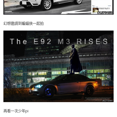
幻想邀請到蝙蝠俠一起拍
再看一次少年pi