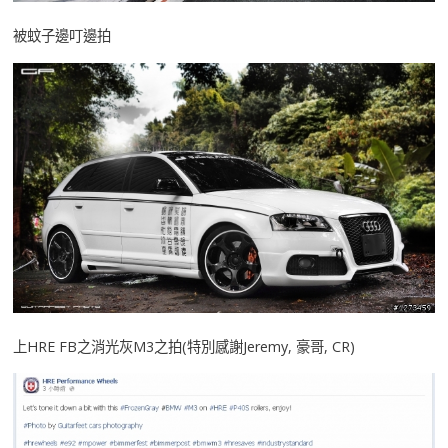
被蚊子邊叮邊拍
上HRE FB之消光灰M3之拍(特別感謝Jeremy, 豪哥, CR)