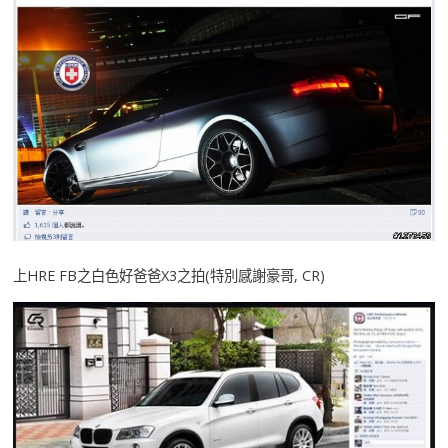
上HRE FB之白色好爸爸X3之拍(特別感謝豪哥, CR)