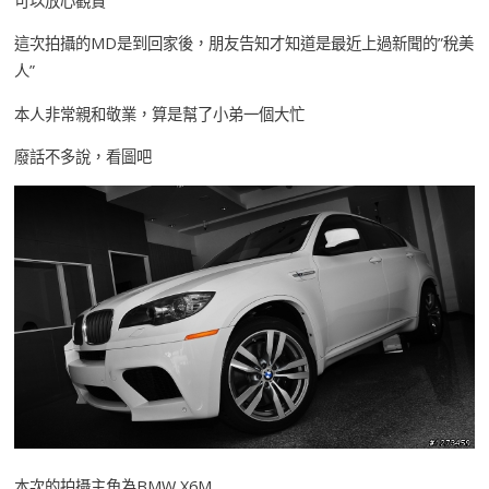
可以放心觀賞
這次拍攝的MD是到回家後，朋友告知才知道是最近上過新聞的”稅美
人”
本人非常親和敬業，算是幫了小弟一個大忙
廢話不多說，看圖吧
本次的拍攝主角為BMW X6M