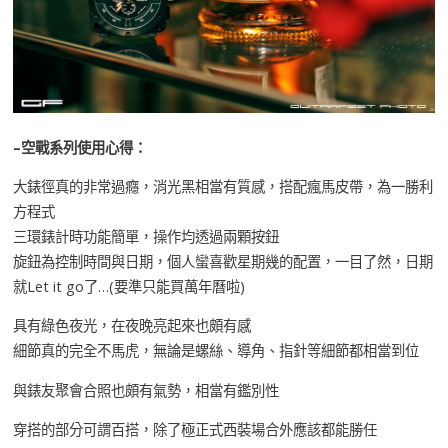
–空戰系列使用心得：
大錶徑真的非常過癮，消光黑相當有質感，搭配瘋馬皮帶，為一勝利
方程式
三環錶計時功能簡單，操作均透過兩顆按鈕
旋鈕為控制時間與日期，個人蠻喜歡星期幾的配置，一目了然，日期
就Let it go了…(要準只能買萬年曆啦)
具有綠色夜光，在夜晚亮起來也頗有感
細節真的完全不馬虎，無論是螺絲、導角、指針等細節都相當到位
與錶友聚會合照也頗有氣勢，相當有鑑別性
穿搭的部分可謂百搭，除了極正式西裝場合外應該都能勝任