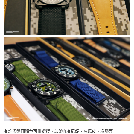
有許多盤面顏色可供選擇、錶帶亦有尼龍、瘋馬皮、橡膠等