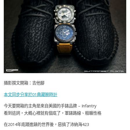
攝影撰文開箱：吉他腳
本文同步分享於01典藏腕時計
今天要開箱的主角是來自美國的手錶品牌 – Infantry
看到這詞，大概心裡就有個底了，軍錶路線、粗曠性格
在2014年底踏進錶的世界後，惡搞了沛納海423