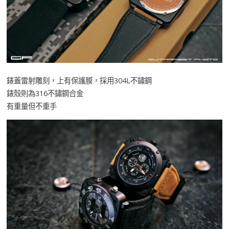
錶蓋雷射雕刻，上有保護膜，採用304L不鏽鋼
錶殼則為316不鏽鋼合金
有重量但不重手