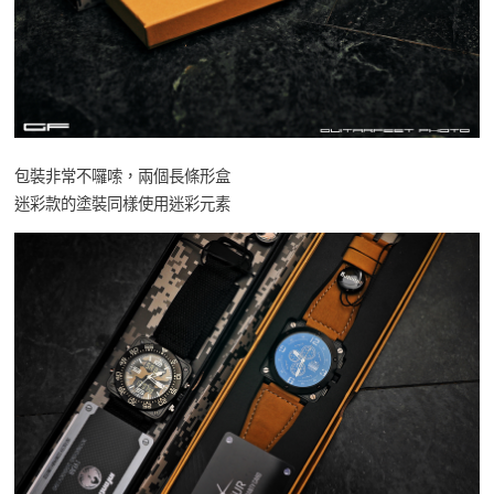
包裝非常不囉嗦，兩個長條形盒
迷彩款的塗裝同樣使用迷彩元素