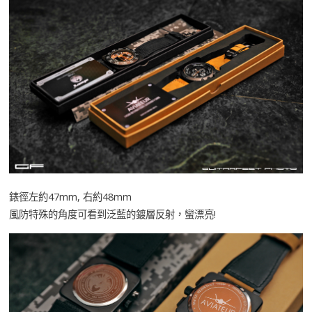
錶徑左約47mm, 右約48mm
風防特殊的角度可看到泛藍的鍍層反射，蠻漂亮!