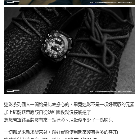
迷彩系列個人一開始是比較擔心的，畢竟迷彩不是一項好駕馭的元素
加上尼龍錶帶應該自從幼稚園後就沒接觸過了
想想若軍錶品牌沒有來一點迷彩、尼龍似乎少了一點味兒
一切都是求新求變來著，還好實際使用起來沒有過多的突兀!