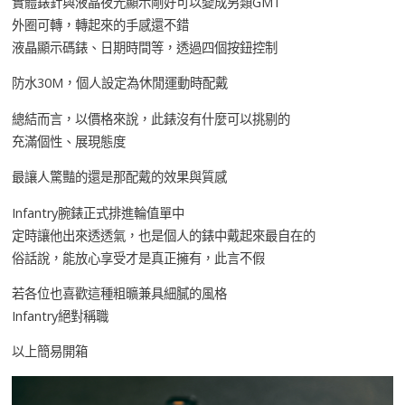
實體錶針與液晶夜光顯示剛好可以變成另類GMT
外圈可轉，轉起來的手感還不錯
液晶顯示碼錶、日期時間等，透過四個按鈕控制
防水30M，個人設定為休閒運動時配戴
總結而言，以價格來說，此錶沒有什麼可以挑剔的
充滿個性、展現態度
最讓人驚豔的還是那配戴的效果與質感
Infantry腕錶正式排進輪值單中
定時讓他出來透透氣，也是個人的錶中戴起來最自在的
俗話說，能放心享受才是真正擁有，此言不假
若各位也喜歡這種粗曠兼具細膩的風格
Infantry絕對稱職
以上簡易開箱