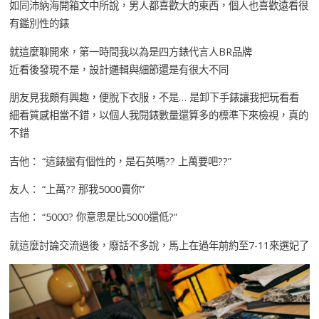
如同沛納海開箱文中所說，男人都喜歡大的東西，個人也喜歡遠看很
有鑑別性的錶
就這麼聊開來，第一時間我以為是四方錶代言人BR品牌
近看後發現不是，設計邏輯與細節還是有很大不同
朋友見我頗有興趣，便脫下衣服，不是… 是卸下手錶讓我把玩看看
細看質感相當不錯，以個人我閱錶數量還算多的標準下來檢視，真的
不錯
吉他： “這錶蠻有個性的，是石英嗎?? 上萬要吧??”
友人： “上萬?? 那我5000賣你”
吉他： “5000? 你意思是比5000還低?”
就這麼討論交流過後，廢話不多說，馬上在過年前約至7-11來選妃了