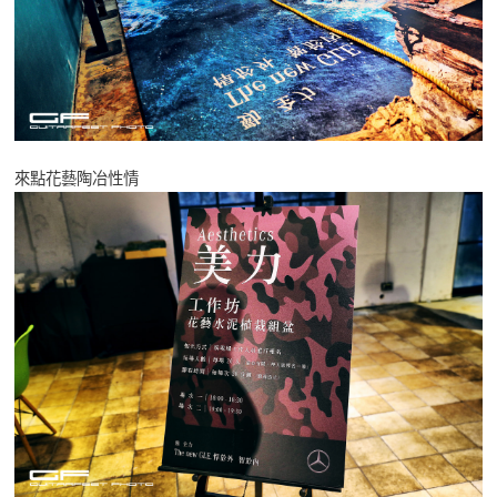
來點花藝陶冶性情