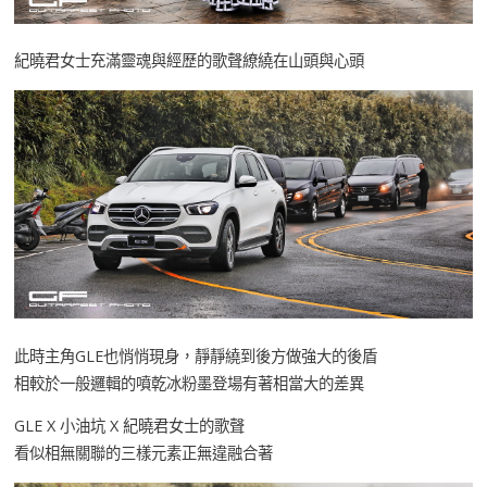
紀曉君女士充滿靈魂與經歷的歌聲繚繞在山頭與心頭
此時主角GLE也悄悄現身，靜靜繞到後方做強大的後盾
相較於一般邏輯的噴乾冰粉墨登場有著相當大的差異
GLE X 小油坑 X 紀曉君女士的歌聲
看似相無關聯的三樣元素正無違融合著