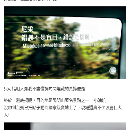
只可惜粗人如我不盡懂詞句間埋藏的真諦便是…
終於，謎底揭曉，目的地是陽明山著名景點之一 – 小油坑
沒想到台賓已把點子動到國家級寶地上了，現場還真不少波麗仕大
人!