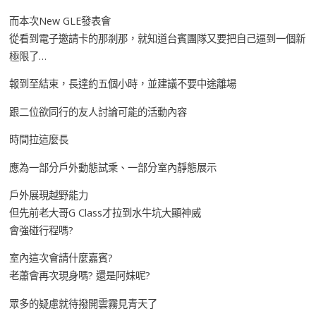
而本次New GLE發表會
從看到電子邀請卡的那剎那，就知道台賓團隊又要把自己逼到一個新
極限了…
報到至結束，長達約五個小時，並建議不要中途離場
跟二位欲同行的友人討論可能的活動內容
時間拉這麼長
應為一部分戶外動態試乘、一部分室內靜態展示
戶外展現越野能力
但先前老大哥G Class才拉到水牛坑大顯神威
會強碰行程嗎?
室內這次會請什麼嘉賓?
老蕭會再次現身嗎? 還是阿妹呢?
眾多的疑慮就待撥開雲霧見青天了