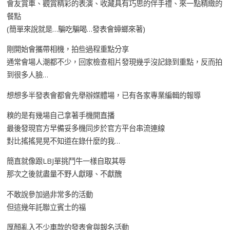
會友賞車、觀賞精彩的表演、收藏具有巧思的伴手禮、來一點精緻的
餐點
(簡單來說就是…騙吃騙喝…發表會蟑螂來著)
剛開始會攜帶相機，拍些過程重點分享
通常會場人潮都不少，回家檢查相片發現幾乎沒記錄到重點，反而拍
到很多人臉…
想想多半發表會都會先舉辦媒體場，已有各家專業編輯的報導
糗的是有幾場自己拿著手機開直播
最後發現官方早備妥多機同步於官方平台串流連線
對比搖搖晃晃不知道在錄什麼的我…
簡直就像跟LBJ單挑鬥牛一樣自取其辱
那次之後就盡量不野人獻曝、不獻醜
不敢說參加過非常多的活動
但這幾年託聯立賓士的福
厚顏亂入不少車款的發表會與報名活動