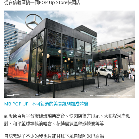
從在信義區搞一個POP Up Store快閃店
MB POP UP!! 不可錯過的美食靚駒加成體驗
到阪急百貨平台爆破玻璃架高台、快閃店後方甩尾、大稻埕河岸派
對、和平籃球場搞演唱會、花博展覽區舉辦競賽等等
自認鬼點子不少的我也只能甘拜下風自嘆阿米巴原蟲