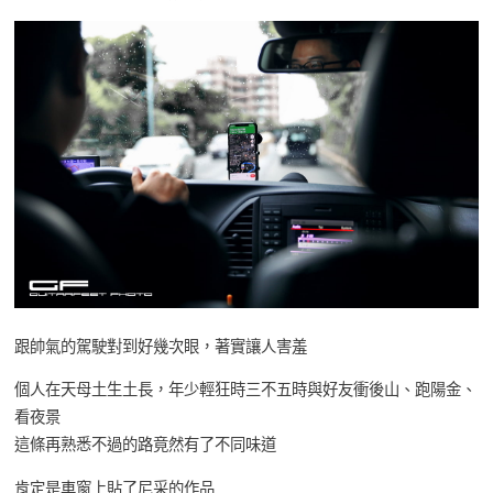
跟帥氣的駕駛對到好幾次眼，著實讓人害羞
個人在天母土生土長，年少輕狂時三不五時與好友衝後山、跑陽金、
看夜景
這條再熟悉不過的路竟然有了不同味道
肯定是車窗上貼了尼采的作品