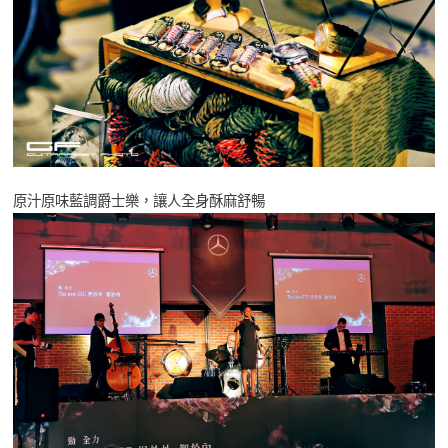
原汁原味藍調爵士樂，讓人全身酥麻舒暢