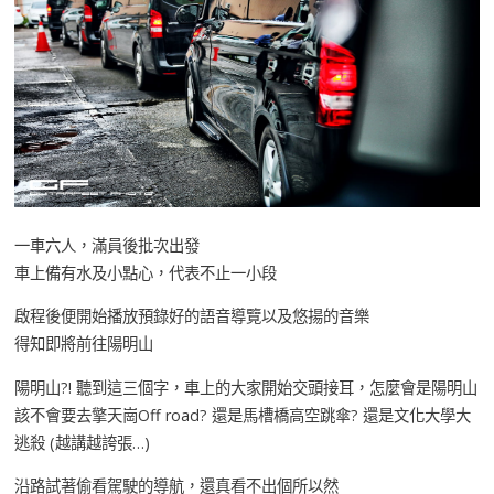
一車六人，滿員後批次出發
車上備有水及小點心，代表不止一小段
啟程後便開始播放預錄好的語音導覽以及悠揚的音樂
得知即將前往陽明山
陽明山?! 聽到這三個字，車上的大家開始交頭接耳，怎麼會是陽明山
該不會要去擎天崗Off road? 還是馬槽橋高空跳傘? 還是文化大學大
逃殺 (越講越誇張…)
沿路試著偷看駕駛的導航，還真看不出個所以然