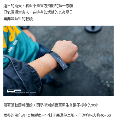
連日的雨天，看似不是官方預期的第一志願
但氣溫相當宜人，在這有如烤爐的炎炎夏日
無非是短暫的救贖
隨著活動即將開始，雨勢漸漸趨緩至男生普遍不撐傘的大小
眾多的黑色VITO接駁車一字排開塞滿停車場，目測掐指大約40~50