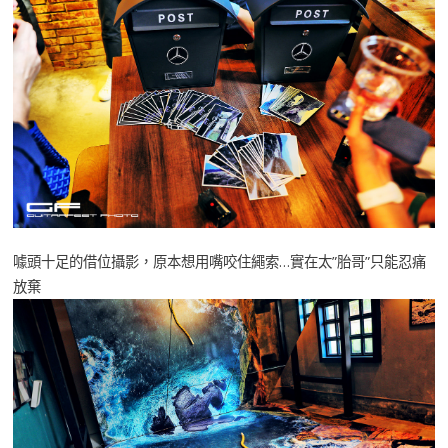
噱頭十足的借位攝影，原本想用嘴咬住繩索…實在太”胎哥”只能忍痛
放棄