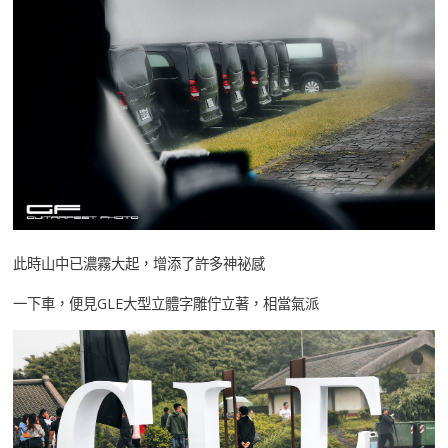
此時山中已濃霧大起，增添了許多神祕感
一下車，便見GLE大型立體字雕佇立著，相當氣派