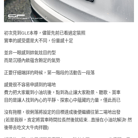
初次見到GLE本尊，儘管先前已看過定裝照
實車的感受還是大不同，份量感十足
並非一眼感到帥氣炫目的型
而是沉穩內斂蘊含飽足的氣勢
正要仔細端詳的時候，第一階段的活動告一段落
感覺很不容易申請到的場地
費力把大家載到小油坑後，點到為止讓大家勘景、聽歌、賞車
目的是讓人找到內心的平靜、探索心中蘊藏的力量，僅此而已
沒有拖棚，很俐落將設定的目標達成後便繼續往第二場地出發
(若是我辦，肯定將賞車時間拉長然後就結束…直接在小油坑解決! 然
後帶去吃文大牛肉拌麵)