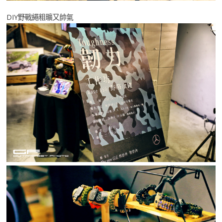
DIY野戰繩粗曠又帥氣