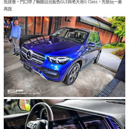
抵達後，門口停了輛醒目亮藍色GLE與老大哥G Class，先褻玩一番
再說