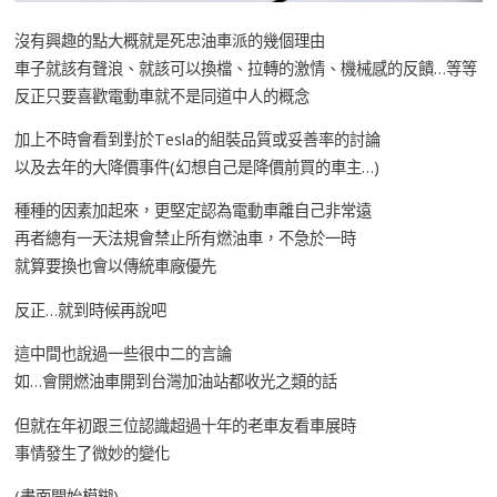
沒有興趣的點大概就是死忠油車派的幾個理由
車子就該有聲浪、就該可以換檔、拉轉的激情、機械感的反饋…等等
反正只要喜歡電動車就不是同道中人的概念
加上不時會看到對於Tesla的組裝品質或妥善率的討論
以及去年的大降價事件(幻想自己是降價前買的車主…)
種種的因素加起來，更堅定認為電動車離自己非常遠
再者總有一天法規會禁止所有燃油車，不急於一時
就算要換也會以傳統車廠優先
反正…就到時候再說吧
這中間也說過一些很中二的言論
如…會開燃油車開到台灣加油站都收光之類的話
但就在年初跟三位認識超過十年的老車友看車展時
事情發生了微妙的變化
(畫面開始模糊)