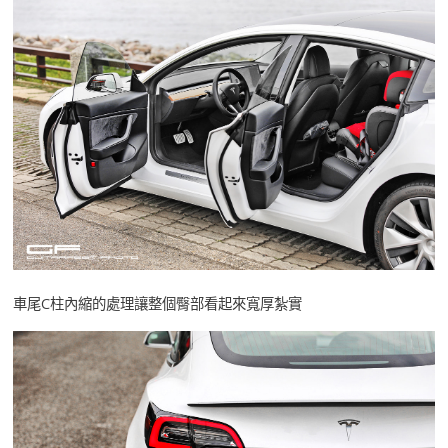
車尾C柱內縮的處理讓整個臀部看起來寬厚紮實