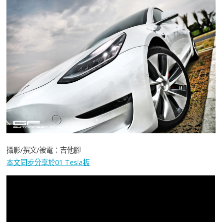
攝影/撰文/被電：吉他腳
本文同步分享於01 Tesla板