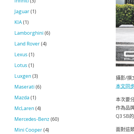
Infiniti
(3)
Jaguar
(1)
KIA
(1)
Lamborghini
(6)
Land Rover
(4)
Lexus
(1)
Lotus
(1)
Luxgen
(3)
攝影/撰
本文同步分
Maserati
(6)
Mazda
(1)
本次要分享
作為品
McLaren
(4)
Q3 S
Mercedes-Benz
(60)
面對這類
Mini Cooper
(4)