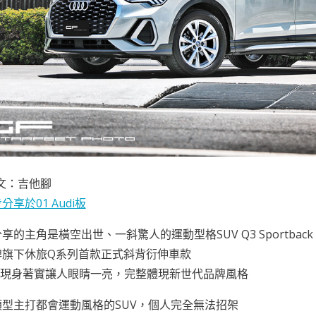
文：吉他腳
享於01 Audi板
的主角是橫空出世、一斜驚人的運動型格SUV Q3 Sportback 35 TF
牌旗下休旅Q系列首款正式斜背衍伸車款
B的現身著實讓人眼睛一亮，完整體現新世代品牌風格
型主打都會運動風格的SUV，個人完全無法招架