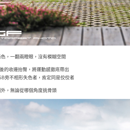
遜色，一翻兩瞪眼，沒有模糊空間
之後的收邊抬臀，將運動感徹底帶出
 SB旁不相形失色者，肯定同是佼佼者
側外，無論從哪個角度挑骨頭