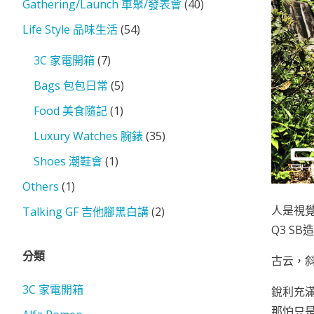
Gathering/Launch 車聚/發表會
(40)
Life Style 品味生活
(54)
3C 家電開箱
(7)
Bags 包包日常
(5)
Food 美食隨記
(1)
Luxury Watches 腕錶
(35)
Shoes 潮鞋會
(1)
Others
(1)
人是視
Talking GF 吉他腳黑白講
(2)
Q3 S
分類
古云，斜
3C 家電開箱
銳利充
那怕只