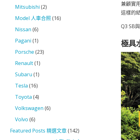
兼顧實用
Mitsubishi
(2)
這樣的
Model 人車合照
(16)
Q3 S
Nissan
(6)
Pagani
(1)
極具
Porsche
(23)
Renault
(1)
Subaru
(1)
Tesla
(16)
Toyota
(4)
Volkswagen
(6)
Volvo
(6)
Featured Posts 精選文章
(142)