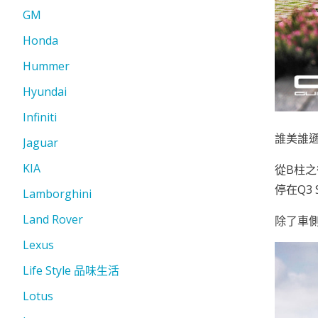
GM
Honda
Hummer
Hyundai
Infiniti
誰美誰
Jaguar
KIA
從B柱
停在Q3
Lamborghini
Land Rover
除了車
Lexus
Life Style 品味生活
Lotus