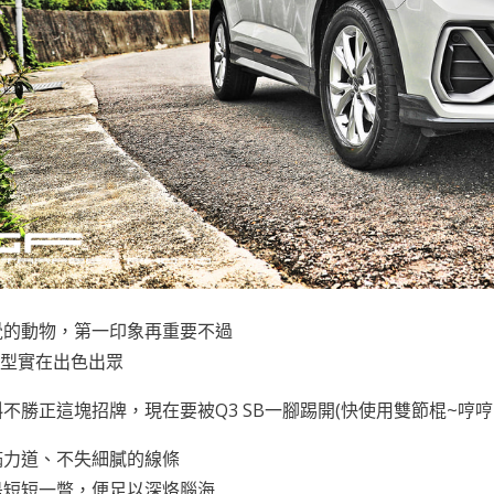
覺的動物，第一印象再重要不過
B造型實在出色出眾
不勝正這塊招牌，現在要被Q3 SB一腳踢開(快使用雙節棍~哼哼
滿力道、不失細膩的線條
是短短一瞥，便足以深烙腦海