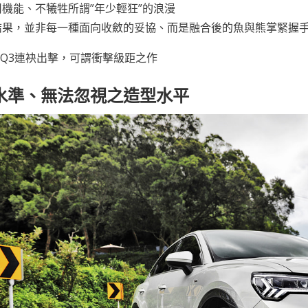
機能、不犧牲所謂”年少輕狂”的浪漫
結果，並非每一種面向收斂的妥協、而是融合後的魚與熊掌緊握
B與Q3連袂出擊，可謂衝擊級距之作
水準、無法忽視之造型水平