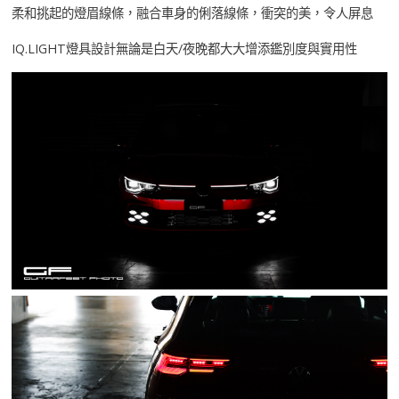
柔和挑起的燈眉線條，融合車身的俐落線條，衝突的美，令人屏息
IQ.LIGHT燈具設計無論是白天/夜晚都大大增添鑑別度與實用性