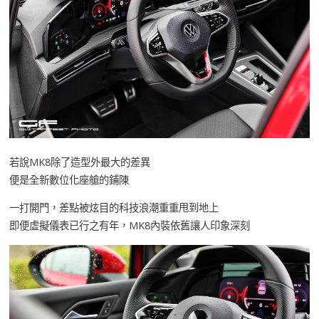
若說MK8除了造型外最大的差異
便是全新數位化座艙的鋪陳
一打開門，差點被炫目的科技浪潮重重甩到地上
即便虛擬儀表已行之有年，MK8內裝依舊讓人印象深刻