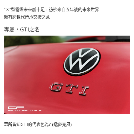
“Ｘ”型霧燈未來感十足，彷彿來自五年後的未來世界
頗有跨世代傳承交接之意
專屬，GTI之名
眾所皆知GTI的代表色為? (遞麥克風)