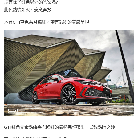
還有除了紅色以外的答案嗎?
此色熱情如火、恣意奔放
本台GTI車色為君臨紅，帶有銀粉的質感呈現
GTI紅色元素點綴將君臨紅的氣勢完整帶出、畫龍點睛之妙