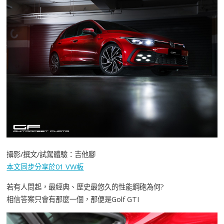
攝影/撰文/試駕體驗：吉他腳
本文同步分享於01 VW板
若有人問起，最經典、歷史最悠久的性能鋼砲為何?
相信答案只會有那麼一個，那便是Golf GTI