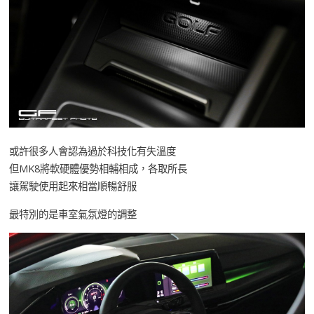
或許很多人會認為過於科技化有失溫度
但MK8將軟硬體優勢相輔相成，各取所長
讓駕駛使用起來相當順暢舒服
最特別的是車室氣氛燈的調整