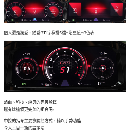
個人還是獨愛、鍾愛GTI字樣掛S檔+增壓值+G值表
熱血、科技、經典的完美詮釋
還有比這個更完美的組合嗎?
中控的指令主要靠觸控方式，輔以手勢功能
令人耳目一新的設定法