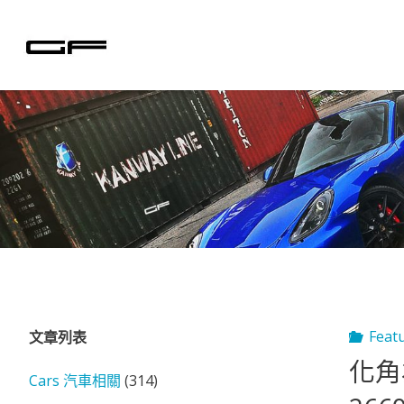
Skip
to
content
Feat
文章列表
化角為
Cars 汽車相關
(314)