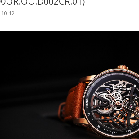
00OR.OO.D002CR.01)
-10-12