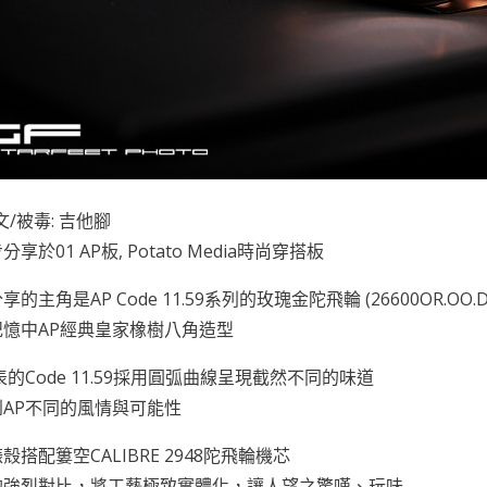
文/被毒: 吉他腳
享於01 AP板, Potato Media時尚穿搭板
的主角是AP Code 11.59系列的玫瑰金陀飛輪 (26600OR.OO.D00
憶中AP經典皇家橡樹八角造型
發表的Code 11.59採用圓弧曲線呈現截然不同的味道
AP不同的風情與可能性
殼搭配簍空CALIBRE 2948陀飛輪機芯
的強烈對比，將工藝極致實體化，讓人望之驚嘆、玩味