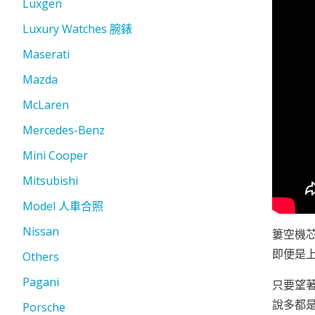
Luxgen
Luxury Watches 腕錶
Maserati
Mazda
McLaren
Mercedes-Benz
Mini Cooper
Mitsubishi
Model 人車合照
Nissan
簍空機
即便是
Others
Pagani
只要望
說多都是
Porsche