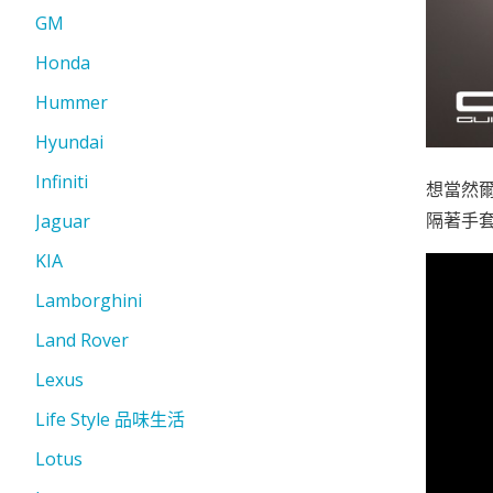
GM
Honda
Hummer
Hyundai
Infiniti
想當然爾
隔著手套
Jaguar
KIA
Lamborghini
Land Rover
Lexus
Life Style 品味生活
Lotus