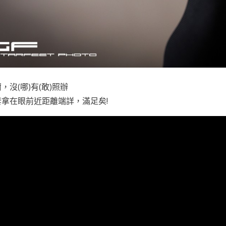
，沒(哪)有(敢)照辦
拿在眼前近距離端詳，滿足矣!