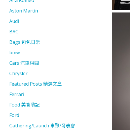
Alfa Romeo
Aston Martin
Audi
BAC
Bags 包包日常
bmw
Cars 汽車相關
Chrysler
Featured Posts 精選文章
Ferrari
Food 美食隨記
Ford
Gathering/Launch 車聚/發表會