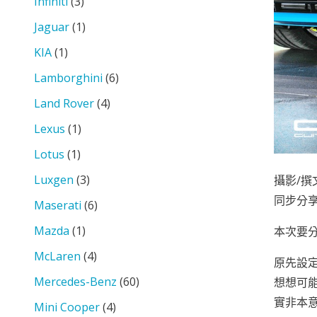
Infiniti
(3)
Jaguar
(1)
KIA
(1)
Lamborghini
(6)
Land Rover
(4)
Lexus
(1)
Lotus
(1)
Luxgen
(3)
攝影/撰
同步分
Maserati
(6)
Mazda
(1)
本次要分享
McLaren
(4)
原先設定
Mercedes-Benz
(60)
想想可能
實非本意
Mini Cooper
(4)