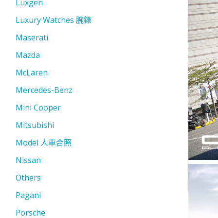
Luxgen
Luxury Watches 腕錶
Maserati
Mazda
McLaren
Mercedes-Benz
Mini Cooper
Mitsubishi
Model 人車合照
Nissan
Others
Pagani
Porsche