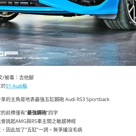
文/被毒：吉他腳
享於
01 Audi板
的主角是地表最強五缸鋼砲 Audi RS3 Sportback
的前標僅有”
最強鋼砲
“四字
會挑起AMG與RS車主間之敏感神經
，因此加了”五缸”一詞，無爭議沒毛病