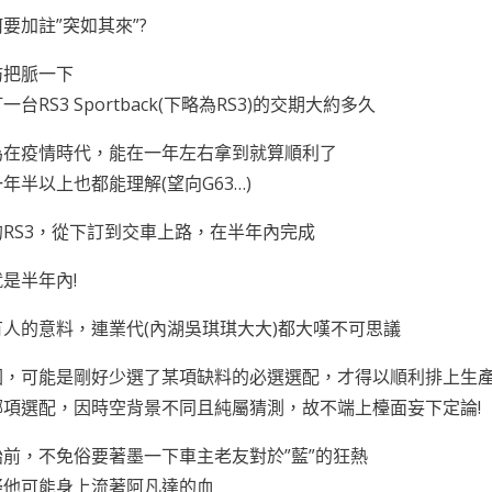
要加註”突如其來”?
妨把脈一下
台RS3 Sportback(下略為RS3)的交期大約多久
為在疫情時代，能在一年左右拿到就算順利了
年半以上也都能理解(望向G63…)
RS3，從下訂到交車上路，在半年內完成
是半年內!
人的意料，連業代(內湖吳琪琪大大)都大嘆不可思議
因，可能是剛好少選了某項缺料的必選選配，才得以順利排上生
哪項選配，因時空背景不同且純屬猜測，故不端上檯面妄下定論!
前，不免俗要著墨一下車主老友對於”藍”的狂熱
疑他可能身上流著阿凡達的血