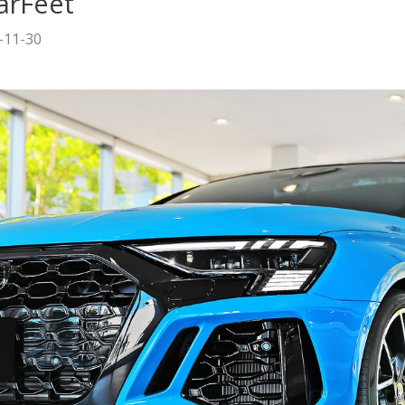
arFeet
-11-30