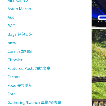
Alfa Romeo
Aston Martin
Audi
BAC
Bags 包包日常
bmw
Cars 汽車相關
Chrysler
Featured Posts 精選文章
Ferrari
Food 美食隨記
Ford
Gathering/Launch 車聚/發表會