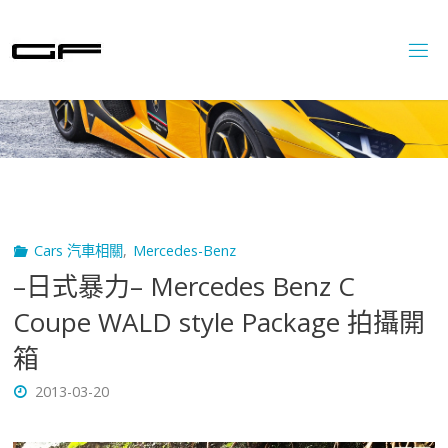
Skip
to
content
Cars 汽車相關
,
Mercedes-Benz
–日式暴力– Mercedes Benz C
Coupe WALD style Package 拍攝開
箱
2013-03-20