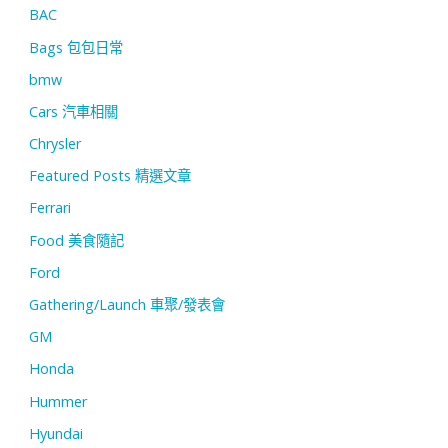
BAC
Bags 包包日常
bmw
Cars 汽車相關
Chrysler
Featured Posts 精選文章
Ferrari
Food 美食隨記
Ford
Gathering/Launch 車聚/發表會
GM
Honda
Hummer
Hyundai