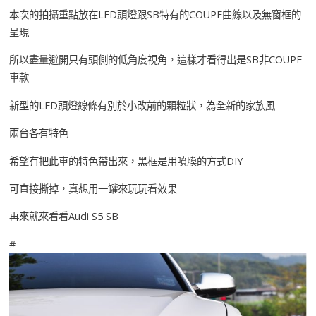
本次的拍攝重點放在LED頭燈跟SB特有的COUPE曲線以及無窗框的
呈現
所以盡量避開只有頭側的低角度視角，這樣才看得出是SB非COUPE
車款
新型的LED頭燈線條有別於小改前的顆粒狀，為全新的家族風
兩台各有特色
希望有把此車的特色帶出來，黑框是用噴膜的方式DIY
可直接撕掉，真想用一罐來玩玩看效果
再來就來看看Audi S5 SB
#