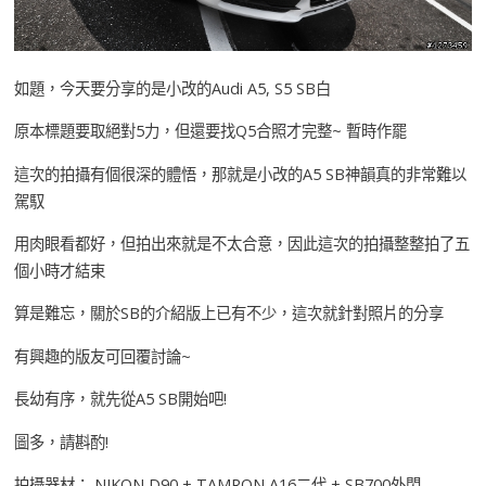
如題，今天要分享的是小改的Audi A5, S5 SB白
原本標題要取絕對5力，但還要找Q5合照才完整~ 暫時作罷
這次的拍攝有個很深的體悟，那就是小改的A5 SB神韻真的非常難以
駕馭
用肉眼看都好，但拍出來就是不太合意，因此這次的拍攝整整拍了五
個小時才結束
算是難忘，關於SB的介紹版上已有不少，這次就針對照片的分享
有興趣的版友可回覆討論~
長幼有序，就先從A5 SB開始吧!
圖多，請斟酌!
拍攝器材： NIKON D90 + TAMRON A16二代 + SB700外閃