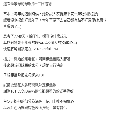
這次是家母的母親節+生日禮物
基本上每年的這個時候，她都說大家健康平安一起吃個飯就好
讓我混水摸魚好幾年了，今年再混下去自己都有點不好意思(其實卡
片辭窮了…)
思考了7749天，除了包…還真沒什麼想法
基於對她幾十年來的瞭解(以及個人的預算XD…)
快速將範圍鎖定在LV Neverfull PM
樣式一開始設定老花，滑到棋盤後陷入膠著
後來想想把球丟給家母，讓她自行決定
母親節當晚把家母綁來101
試揹後沒花太多時間就決定棋盤款
謝謝101 LV的Dawn幫忙把想看的款式準備好
主要是提把的部分為深色，使用上較不需費心
以及紅色內裡與棕色表面搭配上蠻有變化