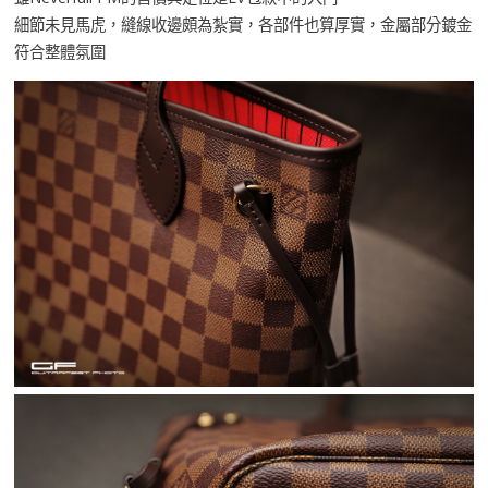
細節未見馬虎，縫線收邊頗為紮實，各部件也算厚實，金屬部分鍍金
符合整體氛圍