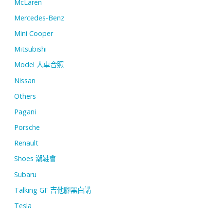
McLaren
Mercedes-Benz
Mini Cooper
Mitsubishi
Model 人車合照
Nissan
Others
Pagani
Porsche
Renault
Shoes 潮鞋會
Subaru
Talking GF 吉他腳黑白講
Tesla